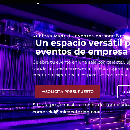
Rubicon Madrid · eventos corporativos
Un espacio versátil 
eventos de empresa
Celebra tu evento en una sala con carácter, 
donde la puesta en escena, la tecnología y l
crear una experiencia corporativa con impact
SOLICITA PRESUPUESTO
CO
Solicita presupuesto a través del formulario
comercial@micecatering.com