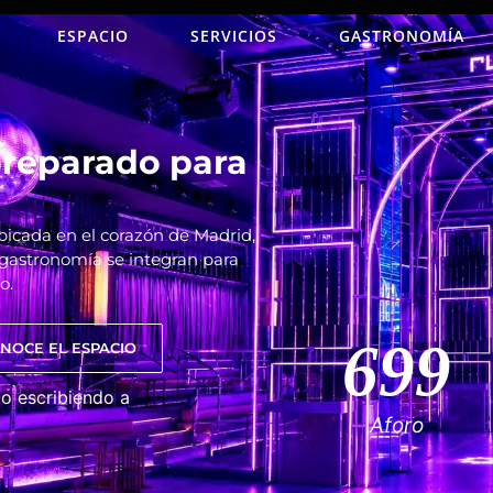
ESPACIO
SERVICIOS
GASTRONOMÍA
preparado para
ubicada en el corazón de Madrid,
a gastronomía se integran para
o.
699
NOCE EL ESPACIO
 o escribiendo a
Aforo