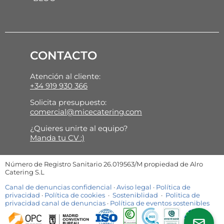
CONTACTO
Atención al cliente:
+34 919 930 366
Solicita presupuesto:
comercial@micecatering.com
¿Quieres unirte al equipo?
Manda tu CV :)
Número de Registro Sanitario 26.019563/M propiedad de Alro
Catering S.L
Canal de denuncias confidencial
·
Aviso legal
·
Política de
privacidad
·
Política de cookies
·
Sosteniblidad
·
Politica de
privacidad canal de denuncias
·
Política de eventos sostenibles