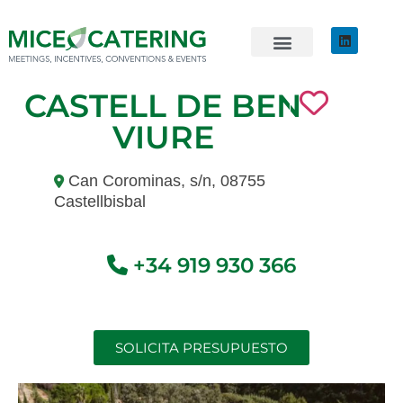
EVENTOS SOSTENIBLES
ÚNETE AL EQUIPO
CASTELL DE BEN
VIURE
Can Corominas, s/n, 08755
Castellbisbal
+34 919 930 366
SOLICITA PRESUPUESTO