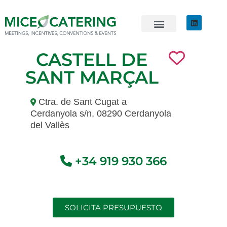
EVENTOS SOSTENIBLES
ÚNETE AL EQUIPO
CASTELL DE
SANT MARÇAL
Ctra. de Sant Cugat a
Cerdanyola s/n, 08290 Cerdanyola
del Vallès
+34 919 930 366
SOLICITA PRESUPUESTO