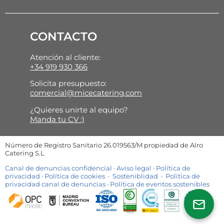
CONTACTO
Atención al cliente:
+34 919 930 366
Solicita presupuesto:
comercial@micecatering.com
¿Quieres unirte al equipo?
Manda tu CV :)
Número de Registro Sanitario 26.019563/M propiedad de Alro
Catering S.L
Canal de denuncias confidencial
·
Aviso legal
·
Política de
privacidad
·
Política de cookies
·
Sosteniblidad
·
Politica de
privacidad canal de denuncias
·
Política de eventos sostenibles