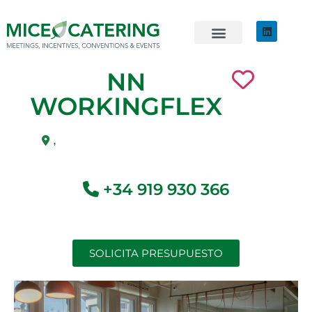
EVENTOS SOSTENIBLES
ÚNETE AL EQUIPO
NN
WORKINGFLEX
,
+34 919 930 366
SOLICITA PRESUPUESTO