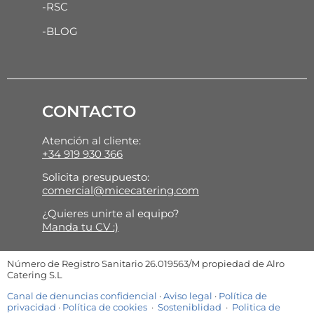
-RSC
-BLOG
CONTACTO
Atención al cliente:
+34 919 930 366
Solicita presupuesto:
comercial@micecatering.com
¿Quieres unirte al equipo?
Manda tu CV :)
Número de Registro Sanitario 26.019563/M propiedad de Alro
Catering S.L
Canal de denuncias confidencial
·
Aviso legal
·
Política de
privacidad
·
Política de cookies
·
Sosteniblidad
·
Politica de