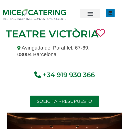
EVENTOS SOSTENIBLES
ÚNETE AL EQUIPO
TEATRE VICTÒRIA
Avinguda del Paral·lel, 67-69,
08004 Barcelona
+34 919 930 366
SOLICITA PRESUPUESTO