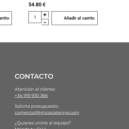
54.80
€
+
arrito
Añadir al carrito
-
CONTACTO
Atención al cliente:
+34 919 930 366
Solicita presupuesto:
comercial@micecatering.com
¿Quieres unirte al equipo?