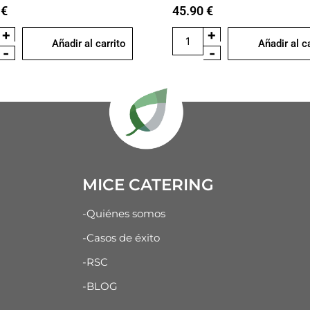
5
€
45.90
€
+
+
Añadir al carrito
Añadir al c
-
-
MICE CATERING
-Quiénes somos
-Casos de éxito
-RSC
-BLOG