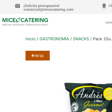
¡Solicita presupuesto!
+
comercial@micecatering.com
CATE
Inicio
/
GASTRONOMÍA
/
SNACKS
/ Pack 20u.
Atrás