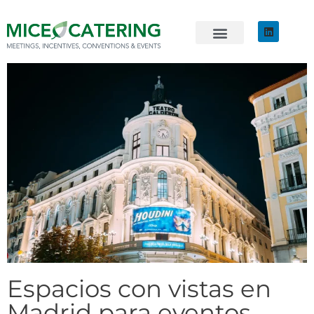
EVENTOS SOSTENIBLES
ÚNETE AL EQUIPO
Espacios con vistas en
Madrid para eventos