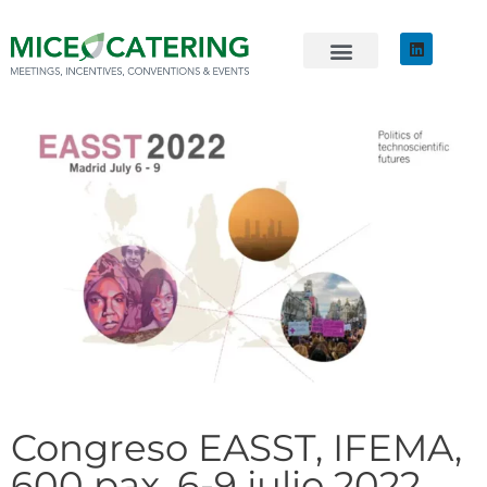
EVENTOS SOSTENIBLES
ÚNETE AL EQUIPO
Congreso EASST, IFEMA,
600 pax, 6-9 julio 2022