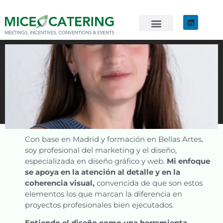
EVENTOS SOSTENIBLES
ÚNETE AL EQUIPO
Laura González
Diseño y marketing
Con base en Madrid y formación en Bellas Artes,
soy profesional del marketing y el diseño,
especializada en diseño gráfico y web.
Mi enfoque
se apoya en la atención al detalle y en la
coherencia visual,
convencida de que son estos
elementos los que marcan la diferencia en
proyectos profesionales bien ejecutados.
Entiendo el diseño como una herramienta