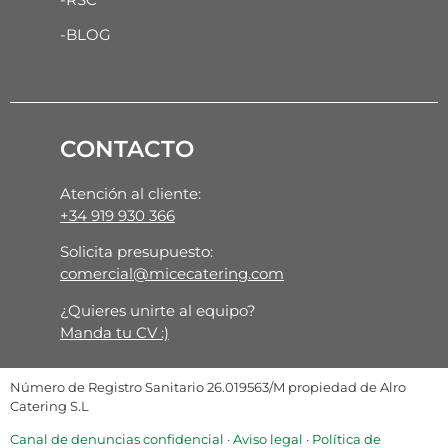
-BLOG
CONTACTO
Atención al cliente:
+34 919 930 366
Solicita presupuesto:
comercial@micecatering.com
¿Quieres unirte al equipo?
Manda tu CV :)
Número de Registro Sanitario 26.019563/M propiedad de Alro
Catering S.L
Canal de denuncias confidencial
·
Aviso legal
·
Política de