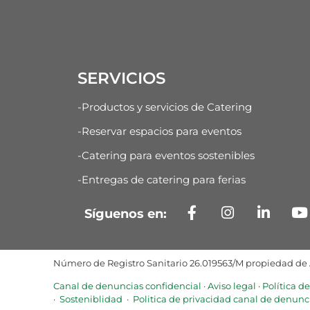
SERVICIOS
-Productos y servicios de Catering
-Reservar espacios para eventos
-Catering para eventos sostenibles
-Entregas de catering para ferias
Síguenos en:
Número de Registro Sanitario 26.019563/M propiedad de A
Canal de denuncias confidencial
·
Aviso legal
·
Política d
·
Sosteniblidad
·
Politica de privacidad canal de denunc