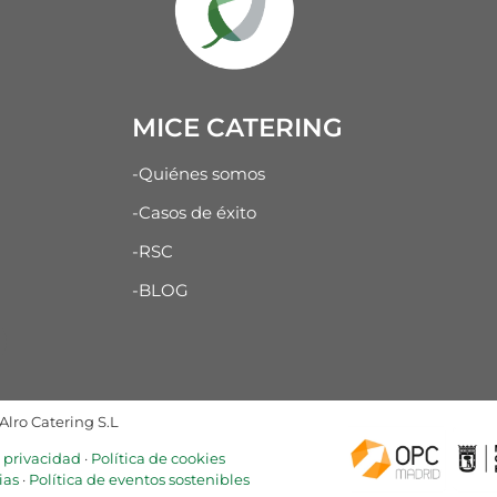
MICE CATERING
-Quiénes somos
-Casos de éxito
-RSC
-BLOG
lro Catering S.L
e privacidad
·
Política de cookies
ias
·
Política de eventos sostenibles