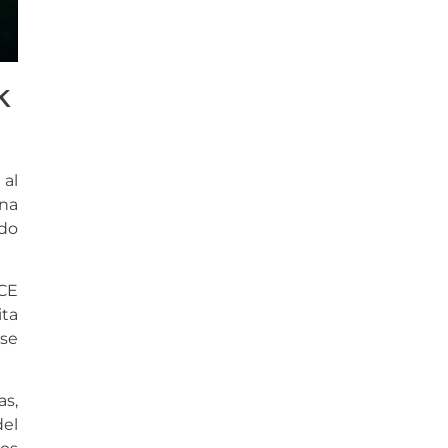
k
 al
una
ndo
ICE
ita
 se
as,
del