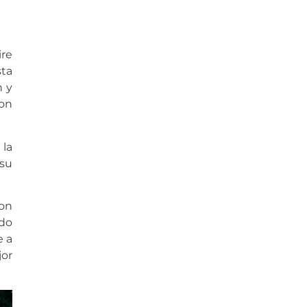
ire
sta
n y
con
 la
 su
on
ndo
e a
or