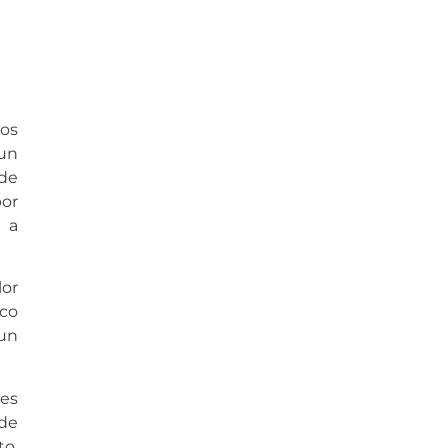
tos
 un
 de
por
a a
lor
ico
 un
es
de
to,