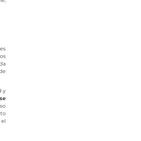
e,
les
los
ada
 de
d y
se
iso
nto
 el