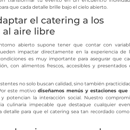
 transformar tu evento en un encuentro inolvidabl
ra que cada detalle brille bajo el cielo abierto.
aptar el catering a los
al aire libre
entorno abierto supone tener que contar con variab
pueden impactar directamente en la experiencia de 
s condiciones es muy importante para asegurar que c
ión, con alimentos frescos, accesibles y presentados
tentes no solo buscan calidad, sino también practicida
 Por este motivo
diseñamos menús y estaciones que 
a y potencian la interacción social. Nuestro comprom
cia culinaria impecable que destaque cualquier eve
ada detalle para que el catering sea tan recordado como