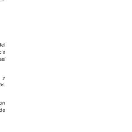
el
cia
así
 y
as,
on
ede