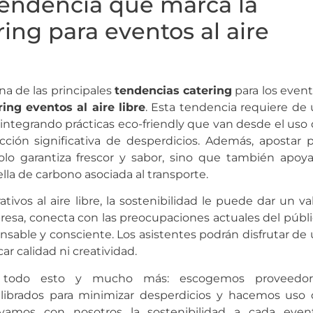
tendencia que marca la
ring para eventos al aire
na de las principales
tendencias catering
para los even
ring eventos al aire libre
. Esta tendencia requiere de
ntegrando prácticas eco-friendly que van desde el uso
cción significativa de desperdicios. Además, apostar 
lo garantiza frescor y sabor, sino que también apoy
lla de carbono asociada al transporte.
ivos al aire libre, la sostenibilidad le puede dar un va
esa, conecta con las preocupaciones actuales del públ
sable y consciente. Los asistentes podrán disfrutar de
ar calidad ni creatividad.
 todo esto y mucho más: escogemos proveedor
ibrados para minimizar desperdicios y hacemos uso 
 llevamos con nosotros la sostenibilidad a cada even