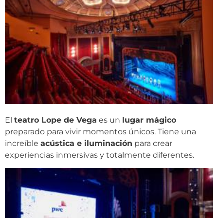
El
teatro Lope de Vega
es un
lugar mágico
preparado para vivir momentos únicos. Tiene una
increíble
acústica e iluminación
para crear
experiencias inmersivas y totalmente diferentes.